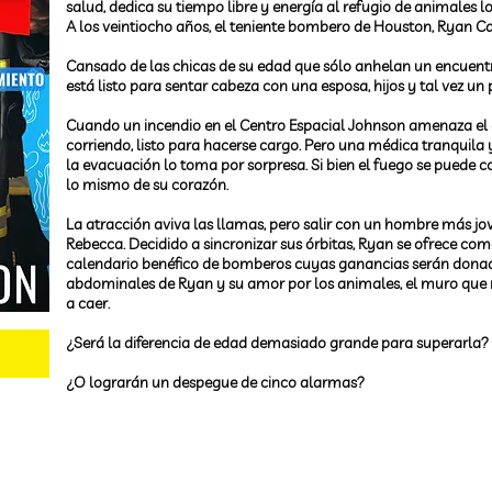
salud, dedica su tiempo libre y energía al refugio de animales lo
A los veintiocho años, el teniente bombero de Houston, Ryan Cas
Cansado de las chicas de su edad que sólo anhelan un encuent
está listo para sentar cabeza con una esposa, hijos y tal vez un 
Cuando un incendio en el Centro Espacial Johnson amenaza el 
corriendo, listo para hacerse cargo. Pero una médica tranquila
la evacuación lo toma por sorpresa. Si bien el fuego se puede 
lo mismo de su corazón.
La atracción aviva las llamas, pero salir con un hombre más jov
Rebecca. Decidido a sincronizar sus órbitas, Ryan se ofrece com
calendario benéfico de bomberos cuyas ganancias serán donadas
abdominales de Ryan y su amor por los animales, el muro que
a caer.
¿Será la diferencia de edad demasiado grande para superarla?
¿O lograrán un despegue de cinco alarmas?