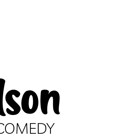
dson
 COMEDY